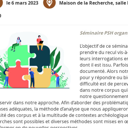
le 6 mars 2023
Maison de la Recherche, salle
0
Séminaire PSH organi
L’objectif de ce sémina
prendre du recul vis-à
leurs interrogations 
dont il est issu. Parfoi
documenté. Alors notr
pour y répondre ou bien
difficulté est de perc
dans notre corpus qui
notre questionnement.
servir dans notre approche. Afin d’aborder des problémati
ses adéquates, la méthode d’analyse que nous appliquerons
sité des corpus et à la multitude de contextes archéologique
ches sont possibles et diverses méthodes sont mises en œuv
former en de nouvelles perspectives.