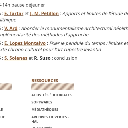
-14h pause déjeuner
 :
E. Tartar
et
J.-M. Pétillon
:
Apports et limites de l’étude d
lithique
 :
V. Ard
:
Aborder le monumentalisme architectural néolithiq
mplémentarité des méthodes d'approche
 :
E. Lopez Montalvo
:
Fixer le pendule du temps : limites et
xte chrono-culturel pour l'art rupestre levantin
 :
S. Solanas
et
R. Suso
: conclusion
RESSOURCES
ACTIVITÉS ÉDITORIALES
SOFTWARES
.E
MÉDIATHÈQUES
NDE
ARCHIVES OUVERTES -
HAL