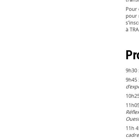
Pour 
pour 
s’ins
à TRA
Pr
9h30 
9h45 
d’exp
10h25
11h05
Réfle
Ouest
11h 4
cadre