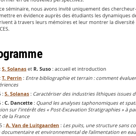
ce séminaire, nous avons invité uniquement des chercheur-
mettre en évidence auprès des étudiants les dynamiques 
crivent à travers leurs mémoires et leur montrer la divers
CES.
ogramme
:
S. Solanas
et
R. Suso
: accueil et introduction
:
T. Perrin
:
Entre bibliographie et terrain : comment évaluer
ériences
 :
S. Solanas
:
Caractériser des industries lithiques issues d’
 :
C. Dancette
:
Quand les analyses taphonomiques et spatia
xion sur l'intérêt des « Post-Excavation Stratigraphies » à p
 de la France
5 :
A. Van de Luitgaarden
:
Les puits, une structure sans c
 documentaire et environnemental de l’alimentation en ea