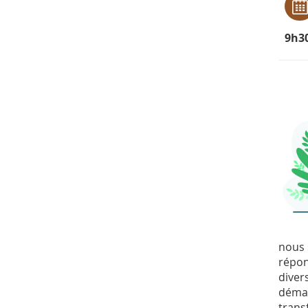
9h3
nous 
répon
diver
démar
trans