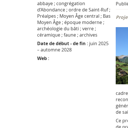
abbaye ; congrégation
Publié
d’Abondance ; ordre de Saint-Ruf ;
Préalpes ; Moyen Âge central ; Bas
Proje
Moyen Âge ; époque moderne ;
archéologie du bâti ; verre ;
céramique ; faune ; archives
Date de début - de fin
: juin 2025
– automne 2028
Web
:
cadre
recon
génér
de sa
Ce pr
de pr