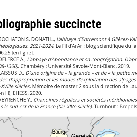
bliographie succincte
BOCHATON S, DONATI L.,
L’abbaye d’Entremont à Glières-Val
héologiques. 2021-2024
. Le Fil d’ArAr : blog scientifique du
6.25 [en ligne].
DELERCE A.,
L’abbaye d’Abondance et sa congrégation. D’aprè
08-1300)
. Chambéry : Université Savoie-Mont-Blanc, 2019.
LAISSUS D.,
D’une origine de « la grande » et de « la petite m
es d’appropriation et les modes d’exploitation des alpages
-XVIIIe siècles
. Mémoire de master 2 sous la direction de Lau
n III), EHESS, 2020.
VEYRENCHE Y.,
Chanoines réguliers et sociétés méridionales.
s le sud-est de la France (XIe-XIVe siècle)
. Turnhout : Brepols