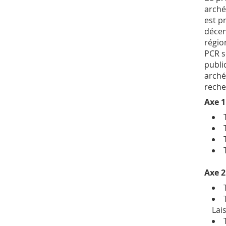
arché
est p
décen
régio
PCR s
publi
arché
reche
Axe 1
Axe 2
Lai