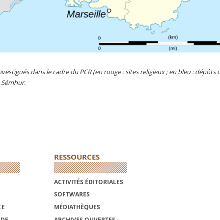
nvestigués dans le cadre du PCR (en rouge : sites religieux ; en bleu : dépôts d
s Sémhur.
RESSOURCES
ACTIVITÉS ÉDITORIALES
SOFTWARES
.E
MÉDIATHÈQUES
NDE
ARCHIVES OUVERTES -