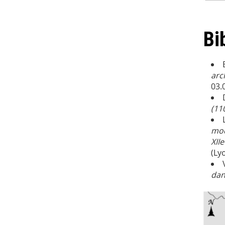
Bi
arc
03.0
(11
mod
XIIe
(Lyo
dan