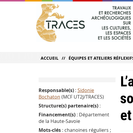
ACCUEIL
ÉQUIPES ET ATELIERS RÉFLEXIF
L’
Responsable(s)
:
Sidonie
so
Bochaton
(MCF UT2J/TRACES)
Structure(s) partenaire(s)
:
e
Financement(s)
: Département
de la Haute-Savoie
Mots-clés
: chanoines réguliers ;