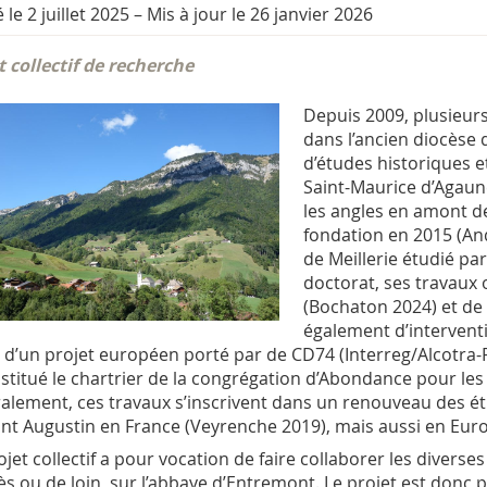
 le 2 juillet 2025
–
Mis à jour le 26 janvier 2026
t collectif de recherche
Depuis 2009, plusieur
dans l’ancien diocèse 
d’études historiques e
Saint-Maurice d’Agaune
les angles en amont de
fondation en 2015 (And
de Meillerie étudié pa
doctorat, ses travaux
(Bochaton 2024) et de 
également d’interventi
 d’un projet européen porté par de CD74 (Interreg/Alcotra-P
stitué le chartrier de la congrégation d’Abondance pour les XI
alement, ces travaux s’inscrivent dans un renouveau des é
int Augustin en France (Veyrenche 2019), mais aussi en Eur
ojet collectif a pour vocation de faire collaborer les diverses
ès ou de loin, sur l’abbaye d’Entremont. Le projet est donc 