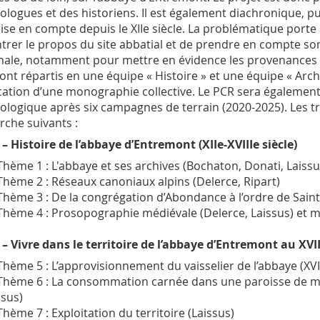
ologues et des historiens. Il est également diachronique, pui
rise en compte depuis le XIIe siècle. La problématique porte s
trer le propos du site abbatial et de prendre en compte so
nale, notamment pour mettre en évidence les provenances d
ont répartis en une équipe « Histoire » et une équipe « Archéo
cation d’une monographie collective. Le PCR sera également l
ologique après six campagnes de terrain (2020-2025). Les tr
rche suivants :
 – Histoire de l’abbaye d’Entremont (XIIe-XVIIIe siècle)
Thème 1 : L'abbaye et ses archives (Bochaton, Donati, Laiss
Thème 2 : Réseaux canoniaux alpins (Delerce, Ripart)
Thème 3 : De la congrégation d’Abondance à l’ordre de Saint-
Thème 4 : Prosopographie médiévale (Delerce, Laissus) et 
 – Vivre dans le territoire de l’abbaye d’Entremont au XVII
Thème 5 : L’approvisionnement du vaisselier de l’abbaye (XVII
Thème 6 : La consommation carnée dans une paroisse de mont
ssus)
Thème 7 : Exploitation du territoire (Laissus)