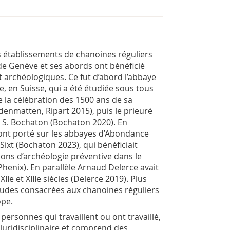
s établissements de chanoines réguliers
de Genève et ses abords ont bénéficié
t archéologiques. Ce fut d’abord l’abbaye
, en Suisse, qui a été étudiée sous tous
 la célébration des 1500 ans de sa
enmatten, Ripart 2015), puis le prieuré
r S. Bochaton (Bochaton 2020). En
 ont porté sur les abbayes d’Abondance
Sixt (Bochaton 2023), qui bénéficiait
ons d’archéologie préventive dans le
henix). En parallèle Arnaud Delerce avait
Ie et XIIIe siècles (Delerce 2019). Plus
tudes consacrées aux chanoines réguliers
ope.
 personnes qui travaillent ou ont travaillé,
pluridisciplinaire et comprend des