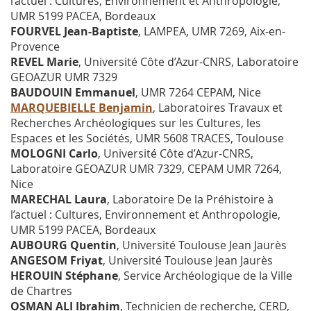
l’actuel : Cultures, Environnement et Anthropologie,
UMR 5199 PACEA, Bordeaux
FOURVEL Jean-Baptiste
, LAMPEA, UMR 7269, Aix-en-
Provence
REVEL Marie
, Université Côte d’Azur-CNRS, Laboratoire
GEOAZUR UMR 7329
BAUDOUIN Emmanuel
, UMR 7264 CEPAM, Nice
MARQUEBIELLE Benjamin
, Laboratoires Travaux et
Recherches Archéologiques sur les Cultures, les
Espaces et les Sociétés, UMR 5608 TRACES, Toulouse
MOLOGNI Carlo
, Université Côte d’Azur-CNRS,
Laboratoire GEOAZUR UMR 7329, CEPAM UMR 7264,
Nice
MARECHAL Laura
, Laboratoire De la Préhistoire à
l’actuel : Cultures, Environnement et Anthropologie,
UMR 5199 PACEA, Bordeaux
AUBOURG Quentin
, Université Toulouse Jean Jaurès
ANGESOM Friyat
, Université Toulouse Jean Jaurès
HEROUIN Stéphane
, Service Archéologique de la Ville
de Chartres
OSMAN ALI Ibrahim
, Technicien de recherche, CERD,