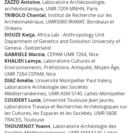
ZAZZO Antoine
, Laboratoire Archéozoologie,
archéobotanique, UMR 7209 MNHN, Paris
TRIBOLO Chantal
, Institut de Recherche sur les
Archéomatériaux, UMR5060 IRAMAT, Bordeaux et
Orléans
DOUZE Katja
, Africa Lab - Anthropology Unit
Department of Genetics and Evolution University of
Geneva –Switzerland
GABRIELE Marzia
, CEPAM UMR 7264, Nice
KHALIDI Lamya
, Laboratoire Cultures et
Environnements. Préhistoire, Antiquité, Moyen-Âge,
UMR 7264 CEPAM, Nice
DIAZ Amélie
, Université Montpellier Paul Valery,
Laboratoire Archéologie des Sociétés
Méditerranéennes, UMR ASM 5140, Lattes-Montpellier
COUDERT Lucie
, Université Toulouse Jean Jaurès,
Laboratoire Travaux et Recherches Archéologiques sur
les Cultures, les Espaces et les Sociétés, UMR 5608
TRACES, Toulouse
THOUVENOT Yoann
, Laboratoire Archéologie des
Sociétés Méditerranéennes, UMR ASM 5140, Lattes-