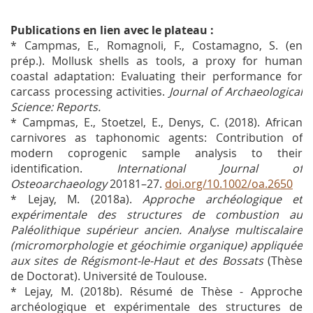
Publications en lien avec le plateau :
* Campmas, E., Romagnoli, F., Costamagno, S. (en
prép.). Mollusk shells as tools, a proxy for human
coastal adaptation: Evaluating their performance for
carcass processing activities.
Journal of Archaeological
Science: Reports.
* Campmas, E., Stoetzel, E., Denys, C. (2018). African
carnivores as taphonomic agents: Contribution of
modern coprogenic sample analysis to their
identification.
International Journal of
Osteoarchaeology
20181–27.
doi.org/10.1002/oa.2650
* Lejay, M. (2018a).
Approche archéologique et
expérimentale des structures de combustion au
Paléolithique supérieur ancien. Analyse multiscalaire
(micromorphologie et géochimie organique) appliquée
aux sites de Régismont-le-Haut et des Bossats
(Thèse
de Doctorat). Université de Toulouse.
* Lejay, M. (2018b). Résumé de Thèse - Approche
archéologique et expérimentale des structures de