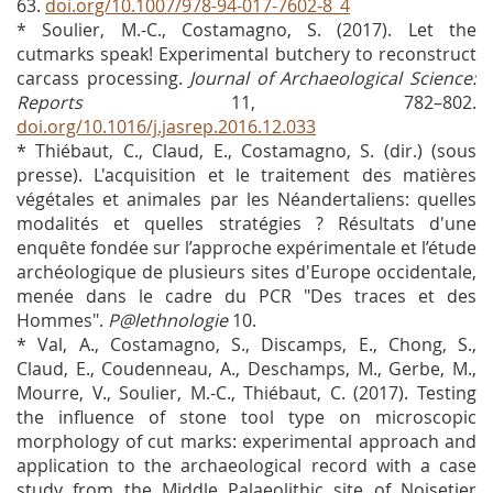
63.
doi.org/10.1007/978-94-017-7602-8_4
* Soulier, M.-C., Costamagno, S. (2017). Let the
cutmarks speak! Experimental butchery to reconstruct
carcass processing.
Journal of Archaeological Science:
Reports
11, 782–802.
doi.org/10.1016/j.jasrep.2016.12.033
* Thiébaut, C., Claud, E., Costamagno, S. (dir.) (sous
presse). L'acquisition et le traitement des matières
végétales et animales par les Néandertaliens: quelles
modalités et quelles stratégies ? Résultats d'une
enquête fondée sur l’approche expérimentale et l’étude
archéologique de plusieurs sites d'Europe occidentale,
menée dans le cadre du PCR "Des traces et des
Hommes".
P@lethnologie
10.
* Val, A., Costamagno, S., Discamps, E., Chong, S.,
Claud, E., Coudenneau, A., Deschamps, M., Gerbe, M.,
Mourre, V., Soulier, M.-C., Thiébaut, C. (2017). Testing
the influence of stone tool type on microscopic
morphology of cut marks: experimental approach and
application to the archaeological record with a case
study from the Middle Palaeolithic site of Noisetier