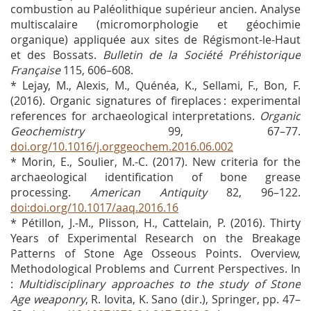
combustion au Paléolithique supérieur ancien. Analyse
multiscalaire (micromorphologie et géochimie
organique) appliquée aux sites de Régismont-le-Haut
et des Bossats.
Bulletin de la Société Préhistorique
Française
115, 606–608.
* Lejay, M., Alexis, M., Quénéa, K., Sellami, F., Bon, F.
(2016). Organic signatures of fireplaces : experimental
references for archaeological interpretations.
Organic
Geochemistry
99, 67–77.
doi.org/10.1016/j.orggeochem.2016.06.002
* Morin, E., Soulier, M.-C. (2017). New criteria for the
archaeological identification of bone grease
processing.
American Antiquity
82, 96–122.
doi:doi.org/10.1017/aaq.2016.16
* Pétillon, J.-M., Plisson, H., Cattelain, P. (2016). Thirty
Years of Experimental Research on the Breakage
Patterns of Stone Age Osseous Points. Overview,
Methodological Problems and Current Perspectives. In
:
Multidisciplinary approaches to the study of Stone
Age weaponry
, R. Iovita, K. Sano (dir.), Springer, pp. 47–