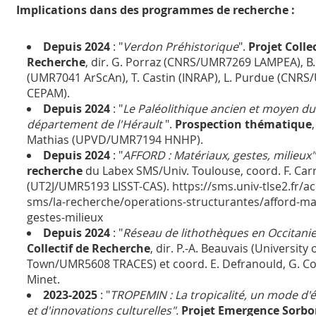
Implications dans des programmes de recherche :
Depuis 2024
: "
Verdon Préhistorique
".
Projet Collec
Recherche
, dir. G. Porraz (CNRS/UMR7269 LAMPEA), B
(UMR7041 ArScAn), T. Castin (INRAP), L. Purdue (CNR
CEPAM).
Depuis 2024
: "
Le Paléolithique ancien et moyen du
département de l'Hérault
".
Prospection thématique
,
Mathias (UPVD/UMR7194 HNHP).
Depuis 2024
: "
AFFORD : Matériaux, gestes, milieux"
recherche
du Labex SMS/Univ. Toulouse, coord. F. Car
(UT2J/UMR5193 LISST-CAS). https://sms.univ-tlse2.fr/ac
sms/la-recherche/operations-structurantes/afford-ma
gestes-milieux
Depuis 2024
: "
Réseau de lithothèques en Occitani
Collectif de Recherche
, dir. P.-A. Beauvais (University
Town/UMR5608 TRACES) et coord. E. Defranould, G. Co
Minet.
2023-2025
: "
TROPEMIN : La tropicalité, un mode d
et d'innovations culturelles".
Projet Emergence Sorb