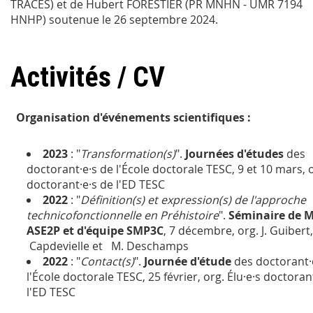
TRACES) et de Hubert FORESTIER (PR MNHN - UMR 7194
HNHP) soutenue le 26 septembre 2024.
Activités / CV
Organisation d'événements scientifiques :
2023
: "
Transformation(s)
".
Journées d'études
des
doctorant·e·s de l'École doctorale TESC, 9 et 10 mars, o
doctorant·e·s de l'ED TESC
2022
: "
Définition(s) et expression(s) de l'approche
technicofonctionnelle en Préhistoire
".
Séminaire de M
ASE2P et d'équipe SMP3C
, 7 décembre, org. J. Guibert, 
Capdevielle et M. Deschamps
2022
: "
Contact(s)
".
Journée d'étude
des doctorant·
l'École doctorale TESC, 25 février, org. Élu·e·s doctoran
l'ED TESC