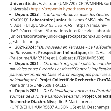
Université
, dir. V. Zeitoun (UMR7207 CR2P/MNHN/
Université)
https://tropemin.hypotheses.org
Depuis 2023
: "
Captation Audiovisuelle des Gestes
(CAGEST)
".
Laboratoire Junior
du Labex SMS/Univ. Tou
N. Adell (UT2J/UMR5193 LISST-CAS). https://sms.univ-
tlse2.fr/accueil-sms/formations-interfaces/les-laborato
juniors/laboratoire-junior-cagest-captations-audiovisu
gestes-techniques
2021-2024
: "
Du nouveau en Terrasse – Le Paléolith
du Roussillon
"
.
Prospection thématique
, dir. C. Vialle
(Paléotime/UMR7194) et J. Guibert (UT2J/UMR5608).
Depuis 2021
: "
Chronostratigraphie pléistocène des
alluviales entre Pyrénées et Massif Central : Implicatio
paléoenvironnementales et archéologiques pour les s
paléolithiques
"
.
Projet Collectif de Recherche ChroTA
Piana (Inrap/UMR5608 TRACES).
Depuis 2021
: "
Du Paléolithique ancien à la Protohis
sources de la Nive à Cambo-les-Bains
"
.
Projet Collecti
Recherche DiachroNive
, dir. P. Marticorena
(UPPB/EHUH/UMR5607 AUSONIUS) et M. Deschamps