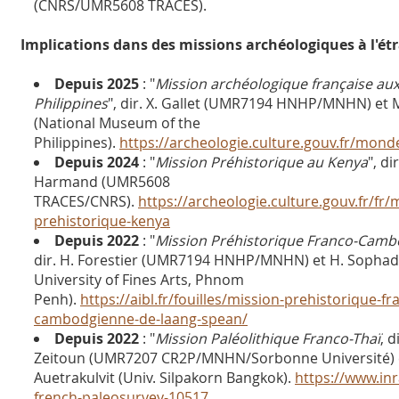
(CNRS/UMR5608 TRACES).
Implications dans des missions archéologiques à l'étr
Depuis 2025
: "
Mission archéologique française au
Philippines
", dir. X. Gallet (UMR7194 HNHP/MNHN) et M
(National Museum of the
Philippines).
https://archeologie.culture.gouv.fr/monde
Depuis 2024
: "
Mission Préhistorique au Kenya
", dir
Harmand (UMR5608
TRACES/CNRS).
https://archeologie.culture.gouv.fr/fr/
prehistorique-kenya
Depuis 2022
: "
Mission Préhistorique Franco-Cam
dir. H. Forestier (UMR7194 HNHP/MNHN) et H. Sophad
University of Fines Arts, Phnom
Penh).
https://aibl.fr/fouilles/mission-prehistorique-fr
cambodgienne-de-laang-spean/
Depuis 2022
: "
Mission Paléolithique Franco-Thaï
, d
Zeitoun (UMR7207 CR2P/MNHN/Sorbonne Université) e
Auetrakulvit (Univ. Silpakorn Bangkok).
https://www.inr
french-paleosurvey-10517