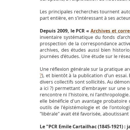
Les principales recherches tournent auto
part entière, en s’intéressant à ses acteu
Depuis 2009, le PCR «
Archives et corr
inventaire systématique du fonds d’arc
prospection de la correspondance activ
archives, des études aussi bien histor
journées d’études. Une étude sur le rés
Une réflexion générale sur la pratique a
?
), et bientôt à la publication d'un essa
divers collectifs sont sollicités. Au démo
a ici ?) permettant d'embrayer sur une se
rencontre ni l'histoire, ni l'anthropologie.
elle bénéficie d'un avantage probatoire 
outils de l'épistémologie et de l'ontolo
"libérale" avait été favorisée, aboutissa
Le "PCR Emile Cartailhac (1845-1921) : j