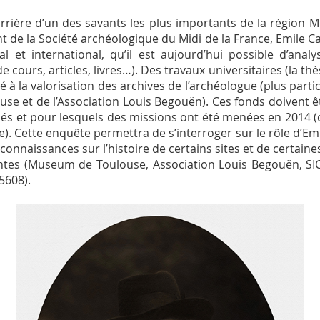
rière d’un des savants les plus importants de la région M
t de la Société archéologique du Midi de la France, Emile C
nal et international, qu’il est aujourd’hui possible d’a
cours, articles, livres…). Des travaux universitaires (la th
é à la valorisation des archives de l’archéologue (plus part
se et de l’Association Louis Begouën). Ces fonds doivent ê
és et pour lesquels des missions ont été menées en 2014 (c
). Cette enquête permettra de s’interroger sur le rôle d’Em
onnaissances sur l’histoire de certains sites et de certaines
rentes (Museum de Toulouse, Association Louis Begouën, SI
5608).