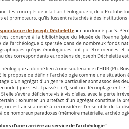
ur des concepts de « fait archéologique », de « Protohistoi
rs et promoteurs, qu’ils fussent rattachés à des institutions
espondance de Joseph Déchelette
»
coordonné par S. Péré
hives conservé à la bibliothèque du Musée de Roanne (plu
e de l’archéologue dispersée dans de nombreux fonds natio
iographiques qu’épistémologiques ont pu être menées et p
eau des correspondants européens de Joseph Déchelette est
rchéologique a donné lieu à une soutenance d'HDR (Ph. Bois
i. Elle propose de définir l'archéologie comme une situation
ntage d'un agrégat d'un genre particulier sont associées deu
conde (que s'est-il passé ici ?), soit un découplage entre 
 Si elle s'avère déficiente vis à vis d'elles, avec la perte irré
certain : exhumer un artefact d'un agrégat constitue la pr
gie, on est ainsi amené à reconsidérer l'ensemble de la disc
nt à de nombreux paradoxes (mémoire matérielle, archéologie
alons d’une carrière au service de l’archéologie"