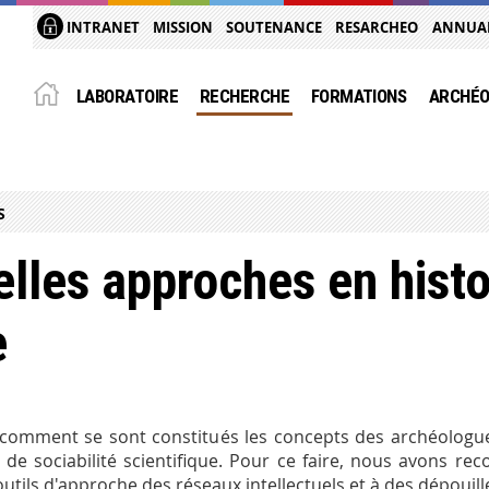
INTRANET
MISSION
SOUTENANCE
RESARCHEO
ANNUA
LABORATOIRE
RECHERCHE
FORMATIONS
ARCHÉO
S
lles approches en histo
e
comment se sont constitués les concepts des archéologue
 de sociabilité scientifique. Pour ce faire, nous avons re
outils d'approche des réseaux intellectuels et à des dépoui