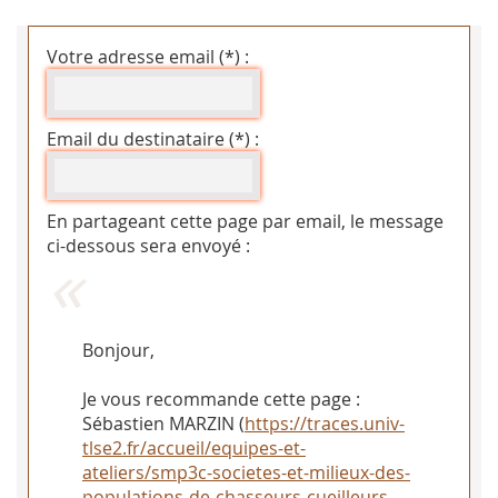
Votre adresse email (*) :
Email du destinataire (*) :
En partageant cette page par email, le message
ci-dessous sera envoyé :
Bonjour,
Je vous recommande cette page :
Sébastien MARZIN (
https://traces.univ-
tlse2.fr/accueil/equipes-et-
ateliers/smp3c-societes-et-milieux-des-
populations-de-chasseurs-cueilleurs-