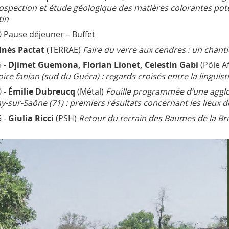
ospection et étude géologique des matières colorantes poten
tin
 Pause déjeuner – Buffet
Inès Pactat
(TERRAE)
Faire du verre aux cendres : un chan
 -
Djimet Guemona, Florian Lionet, Celestin Gabi
(Pôle A
toire fanian (sud du Guéra) : regards croisés entre la linguist
 -
Émilie Dubreucq
(Métal)
Fouille programmée d’une agglo
y-sur-Saône (71) : premiers résultats concernant les lieux 
 -
Giulia Ricci
(PSH)
Retour du terrain des Baumes de la Bru