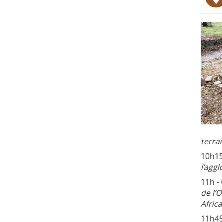
terra
10h15
l’agg
11h -
de l’
Afric
11h45