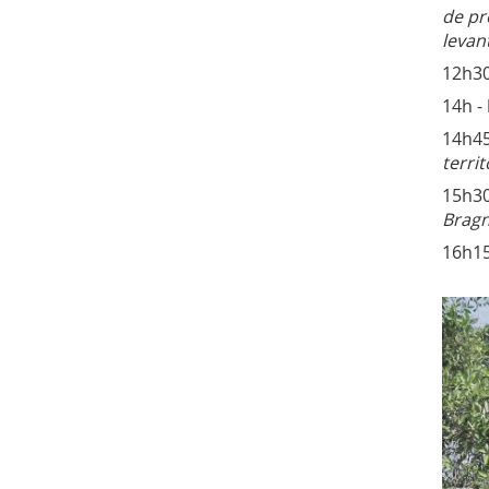
de pr
levan
12h30
14h -
14h45
terri
15h30
Bragn
16h15