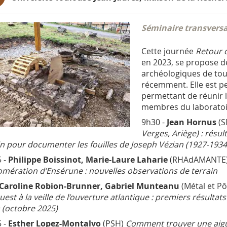
Séminaire transversa
Cette journée
Retour d
en 2023, se propose de
archéologiques de tou
récemment. Elle est p
permettant de réunir 
membres du laboratoi
9h30 -
Jean Hornus
(
Verges, Ariège) : résul
in pour documenter les fouilles de Joseph Vézian (1927-1934
 -
Philippe Boissinot, Marie-Laure Laharie
(RHAdAMANTE
lomération d’Ensérune : nouvelles observations de terrain
Caroline Robion-Brunner, Gabriel Munteanu
(Métal et Pô
Ouest à la veille de l’ouverture atlantique : premiers résult
a (octobre 2025)
 -
Esther Lopez-Montalvo
(PSH)
Comment trouver une aigui