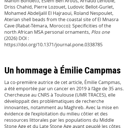
Manon Bondetti, Eslem Ben Arous, Arnaud Lenoble,
Driss Chahid, Pierre Lozouet, Ludovic Bellot-Gurlet,
Mohamed Abdeljalil El Hajraoui, Roland Nespoulet,
Aterian shell beads from the coastal site of El Mnasra
Cave (Rabat-Témara, Morocco): Specificities of the
north African MSA personal ornaments,
Plos one
(2026) DOI :
https://doi.org/10.1371/journal.pone.0338785
Un hommage à Émilie Campmas
La co-première autrice de cet article, Émilie Campmas,
a été emportée par un cancer en 2019 à l’âge de 35 ans.
Chercheuse au CNRS à Toulouse (UMR TRACES), elle
développait des problématiques de recherche
innovantes, notamment au Maghreb. Avec la mise en
évidence de l’exploitation du milieu côtier et des
ressources littorales par les populations du Middle
Stone Age et du Late Stone Age ayant peuplé les côtes