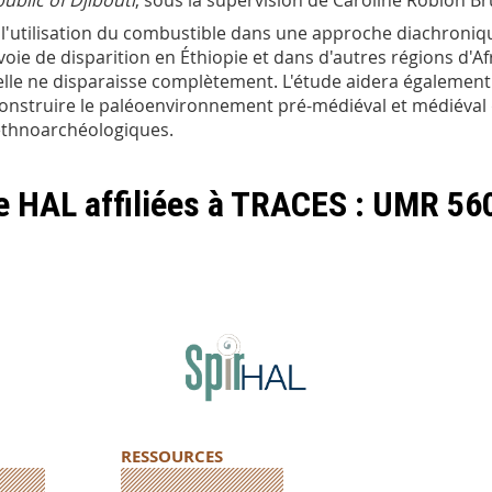
public of Djibouti
, sous la supervision de Caroline Robion B
 l'utilisation du combustible dans une approche diachronique
 voie de disparition en Éthiopie et dans d'autres régions d'Af
elle ne disparaisse complètement. L'étude aidera également à
econstruire le paléoenvironnement pré-médiéval et médiéval
ethnoarchéologiques.
de HAL affiliées à TRACES : UMR 56
RESSOURCES