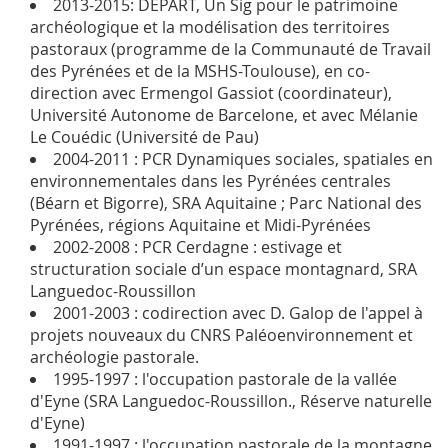
2013-2015: DEPART, Un Sig pour le patrimoine
archéologique et la modélisation des territoires
pastoraux (programme de la Communauté de Travail
des Pyrénées et de la MSHS-Toulouse), en co-
direction avec Ermengol Gassiot (coordinateur),
Université Autonome de Barcelone, et avec Mélanie
Le Couédic (Université de Pau)
2004-2011 : PCR Dynamiques sociales, spatiales en
environnementales dans les Pyrénées centrales
(Béarn et Bigorre), SRA Aquitaine ; Parc National des
Pyrénées, régions Aquitaine et Midi-Pyrénées
2002-2008 : PCR Cerdagne : estivage et
structuration sociale d’un espace montagnard, SRA
Languedoc-Roussillon
2001-2003 : codirection avec D. Galop de l'appel à
projets nouveaux du CNRS Paléoenvironnement et
archéologie pastorale.
1995-1997 : l'occupation pastorale de la vallée
d'Eyne (SRA Languedoc-Roussillon., Réserve naturelle
d'Eyne)
1991-1997 : l'occupation pastorale de la montagne