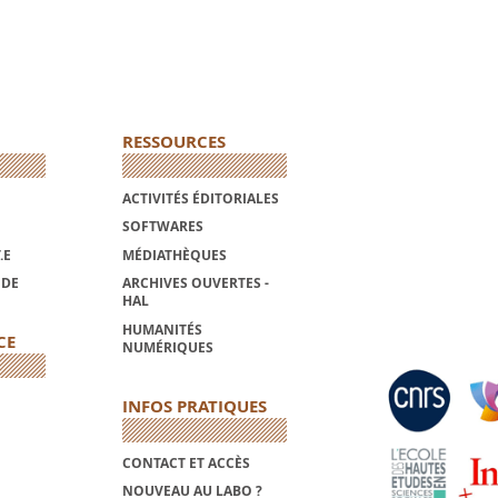
RESSOURCES
ACTIVITÉS ÉDITORIALES
SOFTWARES
.E
MÉDIATHÈQUES
NDE
ARCHIVES OUVERTES -
HAL
HUMANITÉS
CE
NUMÉRIQUES
INFOS PRATIQUES
CONTACT ET ACCÈS
NOUVEAU AU LABO ?