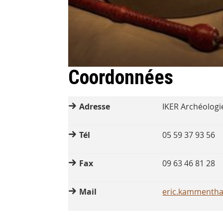
Coordonnées
Adresse
IKER Archéologi
Tél
05 59 37 93 56
Fax
09 63 46 81 28
Mail
eric.kammentha