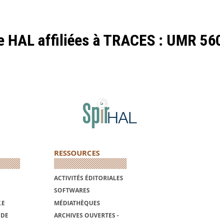
de HAL affiliées à TRACES : UMR 56
RESSOURCES
ACTIVITÉS ÉDITORIALES
SOFTWARES
.E
MÉDIATHÈQUES
NDE
ARCHIVES OUVERTES -