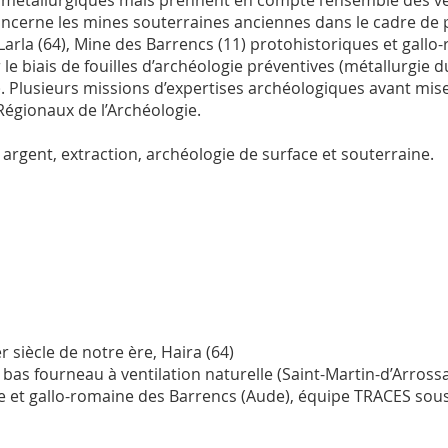
et métallurgiques mais prennent en compte l’ensemble des ve
 concerne les mines souterraines anciennes dans le cadre 
rla (64), Mine des Barrencs (11) protohistoriques et gallo-
le biais de fouilles d’archéologie préventives (métallurgie du
s). Plusieurs missions d’expertises archéologiques avant mise
Régionaux de l’Archéologie.
e, argent, extraction, archéologie de surface et souterraine.
 siècle de notre ère, Haira (64)
as fourneau à ventilation naturelle (Saint-Martin-d’Arrossa
e et gallo-romaine des Barrencs (Aude), équipe TRACES sous 