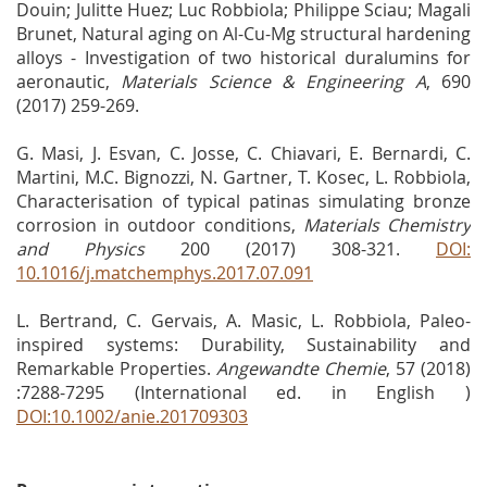
Douin; Julitte Huez; Luc Robbiola; Philippe Sciau; Magali
Brunet, Natural aging on Al-Cu-Mg structural hardening
alloys - Investigation of two historical duralumins for
aeronautic,
Materials Science & Engineering A
, 690
(2017) 259-269.
G. Masi, J. Esvan, C. Josse, C. Chiavari, E. Bernardi, C.
Martini, M.C. Bignozzi, N. Gartner, T. Kosec, L. Robbiola,
Characterisation of typical patinas simulating bronze
corrosion in outdoor conditions,
Materials Chemistry
and Physics
200 (2017) 308-321.
DOI:
10.1016/j.matchemphys.2017.07.091
L. Bertrand, C. Gervais, A. Masic, L. Robbiola, Paleo-
inspired systems: Durability, Sustainability and
Remarkable Properties.
Angewandte Chemie
, 57 (2018)
:7288-7295 (International ed. in English )
DOI:10.1002/anie.201709303