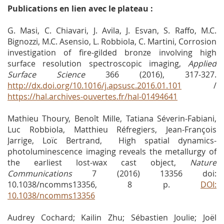
Publications en lien avec le plateau :
G. Masi, C. Chiavari, J. Avila, J. Esvan, S. Raffo, M.C.
Bignozzi, M.C. Asensio, L. Robbiola, C. Martini, Corrosion
investigation of fire-gilded bronze involving high
surface resolution spectroscopic imaging,
Applied
Surface Science
366 (2016), 317-327.
http://dx.doi.org/10.1016/j.apsusc.2016.01.101
/
https://hal.archives-ouvertes.fr/hal-01494641
Mathieu Thoury, Benoît Mille, Tatiana Séverin-Fabiani,
Luc Robbiola, Matthieu Réfregiers, Jean-François
Jarrige, Loïc Bertrand, High spatial dynamics-
photoluminescence imaging reveals the metallurgy of
the earliest lost-wax cast object,
Nature
Communications
7 (2016) 13356 doi:
10.1038/ncomms13356, 8 p.
DOI:
10.1038/ncomms13356
Audrey Cochard; Kailin Zhu; Sébastien Joulie; Joël