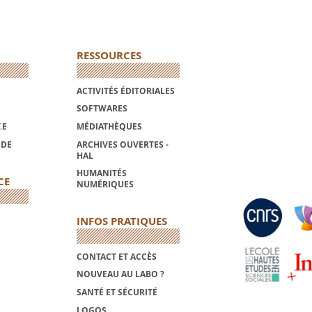
RESSOURCES
ACTIVITÉS ÉDITORIALES
SOFTWARES
.E
MÉDIATHÈQUES
NDE
ARCHIVES OUVERTES -
HAL
HUMANITÉS
CE
NUMÉRIQUES
INFOS PRATIQUES
CONTACT ET ACCÈS
NOUVEAU AU LABO ?
SANTÉ ET SÉCURITÉ
LOGOS