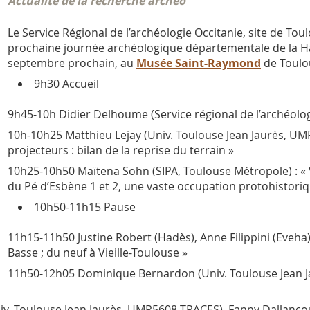
Actualité de la recherche archéo
Le Service Régional de l’archéologie Occitanie, site de Toul
prochaine journée archéologique départementale de la Ha
septembre prochain, au
Musée Saint-Raymond
de Toulo
9h30 Accueil
9h45-10h Didier Delhoume (Service régional de l’archéolog
10h-10h25 Matthieu Lejay (Univ. Toulouse Jean Jaurès, UMR
projecteurs : bilan de la reprise du terrain »
10h25-10h50 Maïtena Sohn (SIPA, Toulouse Métropole) : «
du Pé d’Esbène 1 et 2, une vaste occupation protohistori
10h50-11h15 Pause
11h15-11h50 Justine Robert (Hadès), Anne Filippini (Eveha
Basse ; du neuf à Vieille-Toulouse »
11h50-12h05 Dominique Bernardon (Univ. Toulouse Jean Ja
v. Toulouse Jean Jaurès, UMR5608 TRACES), Fanny Dallancou