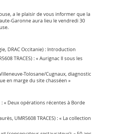
ouse, a le plaisir de vous informer que la
ute-Garonne aura lieu le vendredi 30
use.
ie, DRAC Occitanie) : Introduction
5608 TRACES) : « Aurignac II sous les
 Villeneuve-Tolosane/Cugnaux, diagnostic
que en marge du site chasséen »
) : « Deux opérations récentes à Borde
urès, UMR5608 TRACES) : « La collection
rt (conservateur-restaurateur): « 50 ans