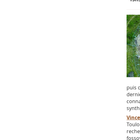
puis 
derni
conna
synth
Vince
Toulo
reche
fosso