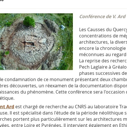
Conférence de V. Ard
Les Causses du Quercy
concentrations de méga
architectures, la diver
encore la chronolog
méconnues au regard 
La reprise des recherc
Pech Laglaire à Gréalo
phases successives de 
de condamnation de ce monument présentant deux chambres
ères découvertes, un réexamen de la documentation dispo
issances du phénomène. Cette conférence sera l'occasion d
étique.
nt Ard
est chargé de recherche au CNRS au laboratoire Trace
use. Il est spécialisé dans l'étude de la période néolithique 
rches portent plus particulièrement sur les architectures 
yées, entre Loire et Pyrénées. Il intervient également en Ethi