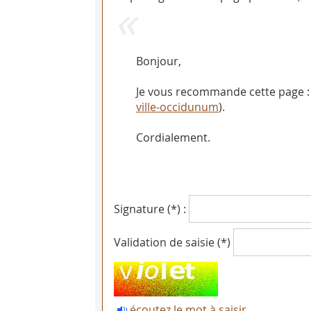
Bonjour,
Je vous recommande cette page : D
ville-occidunum
).
Cordialement.
Signature (*) :
Validation de saisie (*)
écoutez le mot à saisir